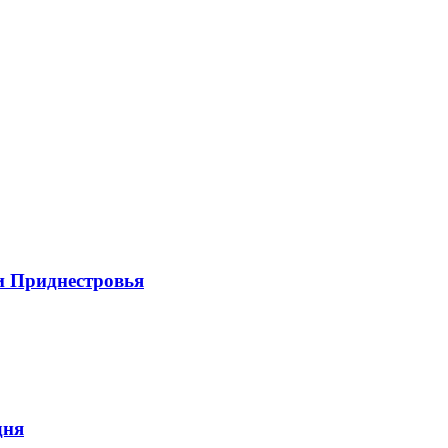
и Приднестровья
дня