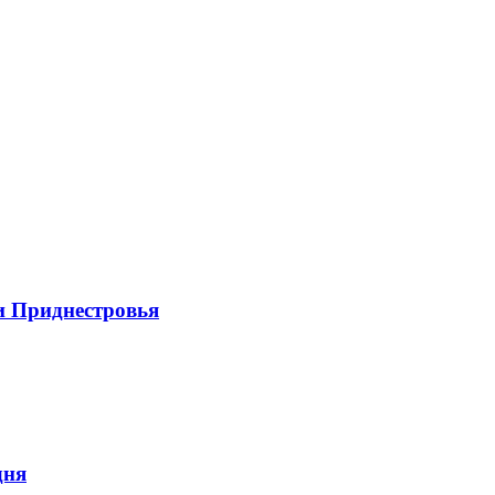
и Приднестровья
дня