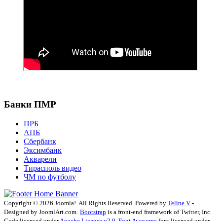
Банки ПМР
ПРБ
АПБ
Сбербанк
Эксимбанк
Акварели
Тирасполь видео
ЧМ по футболу
Copyright © 2026 Joomla!. All Rights Reserved. Powered by
Teline V
-
Designed by JoomlArt.com.
Bootstrap
is a front-end framework of Twitter, Inc.
Code licensed under
Apache License v2.0
.
Font Awesome
font licensed under