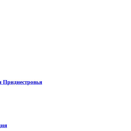
и Приднестровья
дня