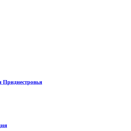
и Приднестровья
дня