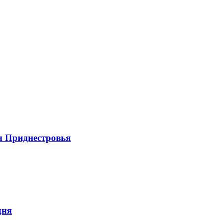
и Приднестровья
дня