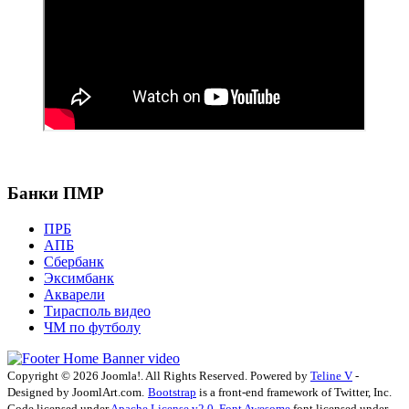
Банки ПМР
ПРБ
АПБ
Сбербанк
Эксимбанк
Акварели
Тирасполь видео
ЧМ по футболу
Copyright © 2026 Joomla!. All Rights Reserved. Powered by
Teline V
-
Designed by JoomlArt.com.
Bootstrap
is a front-end framework of Twitter, Inc.
Code licensed under
Apache License v2.0
.
Font Awesome
font licensed under