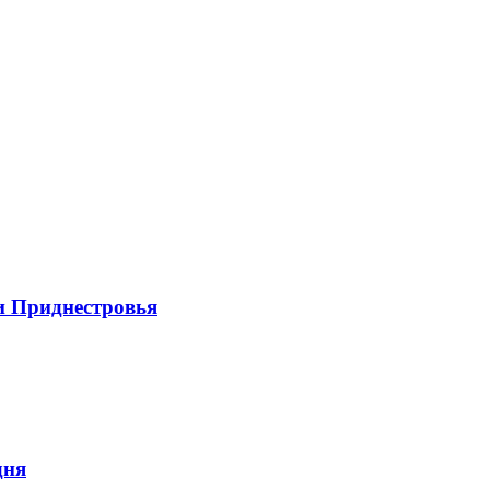
и Приднестровья
дня