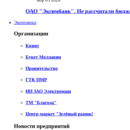
ОАО "Эксимбанк". Не рассчитали бюдже
Экономика
Организации
Квинт
Букет Молдавии
Правительство
ГТК ПМР
НП ЗАО Электромаш
ТМ "Благода"
Центр маркет "Зелёный рынок!
Новости предприятий