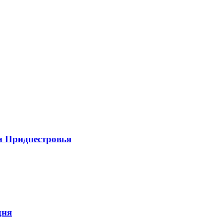
и Приднестровья
дня