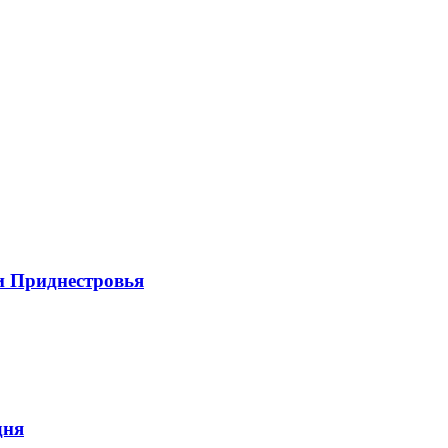
и Приднестровья
дня