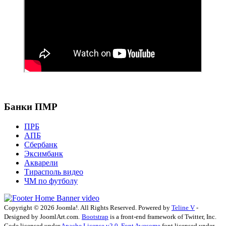
Банки ПМР
ПРБ
АПБ
Сбербанк
Эксимбанк
Акварели
Тирасполь видео
ЧМ по футболу
Copyright © 2026 Joomla!. All Rights Reserved. Powered by
Teline V
-
Designed by JoomlArt.com.
Bootstrap
is a front-end framework of Twitter, Inc.
Code licensed under
Apache License v2.0
.
Font Awesome
font licensed under