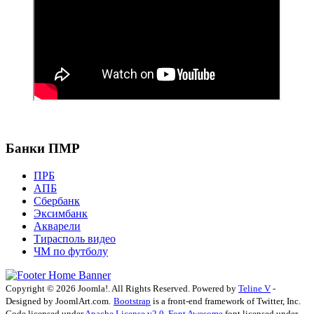
Банки ПМР
ПРБ
АПБ
Сбербанк
Эксимбанк
Акварели
Тирасполь видео
ЧМ по футболу
Copyright © 2026 Joomla!. All Rights Reserved. Powered by
Teline V
-
Designed by JoomlArt.com.
Bootstrap
is a front-end framework of Twitter, Inc.
Code licensed under
Apache License v2.0
.
Font Awesome
font licensed under