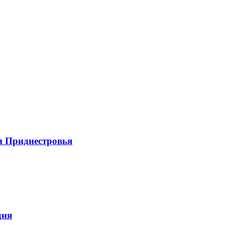
и Приднестровья
дня