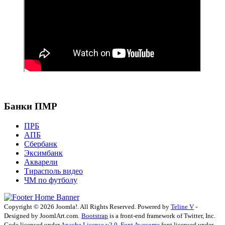
Банки ПМР
ПРБ
АПБ
Сбербанк
Эксимбанк
Акварели
Тирасполь видео
ЧМ по футболу
Copyright © 2026 Joomla!. All Rights Reserved. Powered by
Teline V
-
Designed by JoomlArt.com.
Bootstrap
is a front-end framework of Twitter, Inc.
Code licensed under
Apache License v2.0
.
Font Awesome
font licensed under