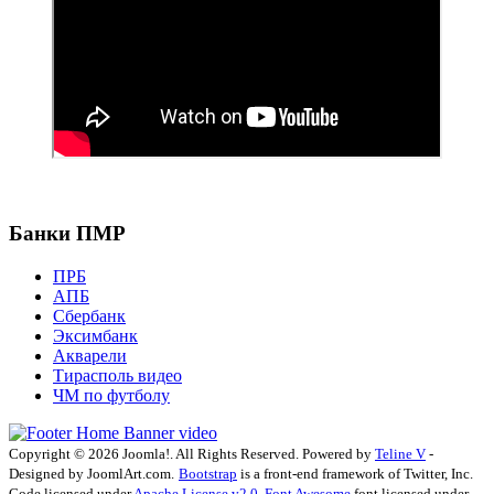
Банки ПМР
ПРБ
АПБ
Сбербанк
Эксимбанк
Акварели
Тирасполь видео
ЧМ по футболу
Copyright © 2026 Joomla!. All Rights Reserved. Powered by
Teline V
-
Designed by JoomlArt.com.
Bootstrap
is a front-end framework of Twitter, Inc.
Code licensed under
Apache License v2.0
.
Font Awesome
font licensed under