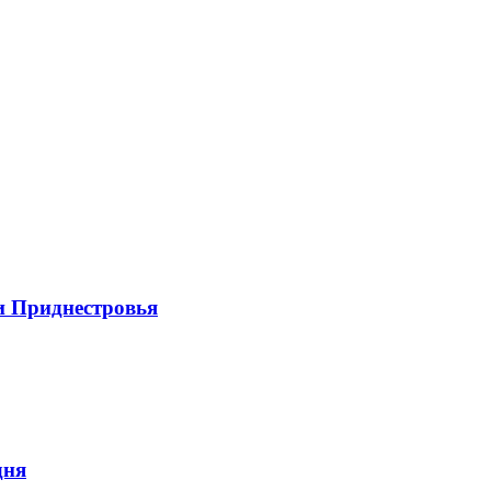
и Приднестровья
дня