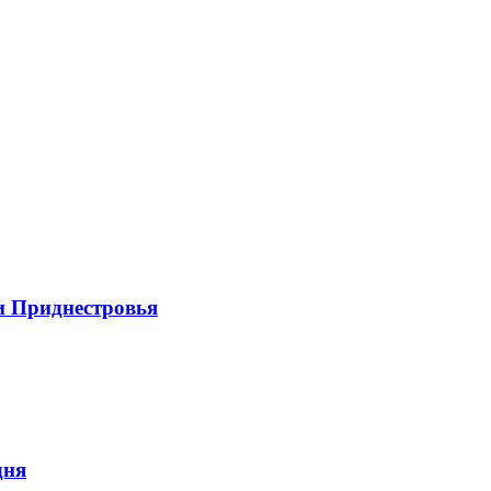
и Приднестровья
дня