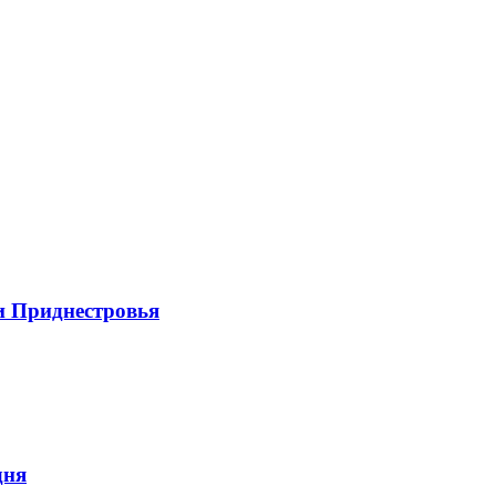
и Приднестровья
дня