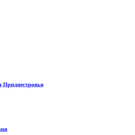
и Приднестровья
дня