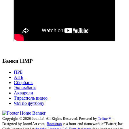
Банки ПМР
ПРБ
АПБ
Сбербанк
Эксимбанк
Акварели
Тирасполь видео
ЧМ по футболу
Copyright © 2026 Joomla!. All Rights Reserved. Powered by
Teline V
-
Designed by JoomlArt.com.
Bootstrap
is a front-end framework of Twitter, Inc.
Code licensed under
Apache License v2.0
.
Font Awesome
font licensed under