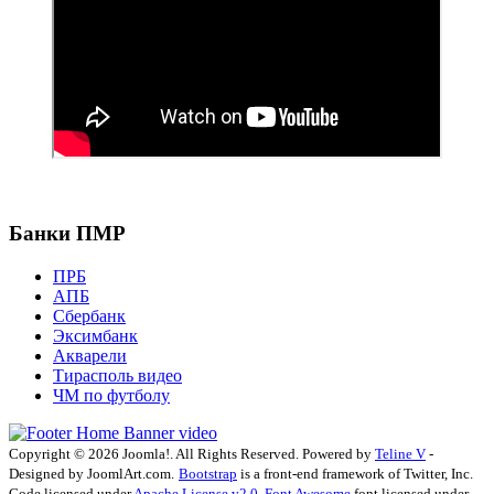
Банки ПМР
ПРБ
АПБ
Сбербанк
Эксимбанк
Акварели
Тирасполь видео
ЧМ по футболу
Copyright © 2026 Joomla!. All Rights Reserved. Powered by
Teline V
-
Designed by JoomlArt.com.
Bootstrap
is a front-end framework of Twitter, Inc.
Code licensed under
Apache License v2.0
.
Font Awesome
font licensed under