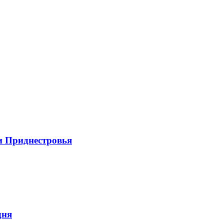
и Приднестровья
дня