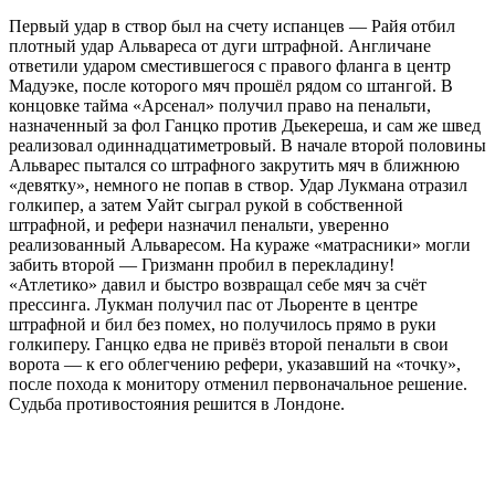
Первый удар в створ был на счету испанцев — Райя отбил
плотный удар Альвареса от дуги штрафной. Англичане
ответили ударом сместившегося с правого фланга в центр
Мадуэке, после которого мяч прошёл рядом со штангой. В
концовке тайма «Арсенал» получил право на пенальти,
назначенный за фол Ганцко против Дьекереша, и сам же швед
реализовал одиннадцатиметровый. В начале второй половины
Альварес пытался со штрафного закрутить мяч в ближнюю
«девятку», немного не попав в створ. Удар Лукмана отразил
голкипер, а затем Уайт сыграл рукой в собственной
штрафной, и рефери назначил пенальти, уверенно
реализованный Альваресом. На кураже «матрасники» могли
забить второй — Гризманн пробил в перекладину!
«Атлетико» давил и быстро возвращал себе мяч за счёт
прессинга. Лукман получил пас от Льоренте в центре
штрафной и бил без помех, но получилось прямо в руки
голкиперу. Ганцко едва не привёз второй пенальти в свои
ворота — к его облегчению рефери, указавший на «точку»,
после похода к монитору отменил первоначальное решение.
Судьба противостояния решится в Лондоне.