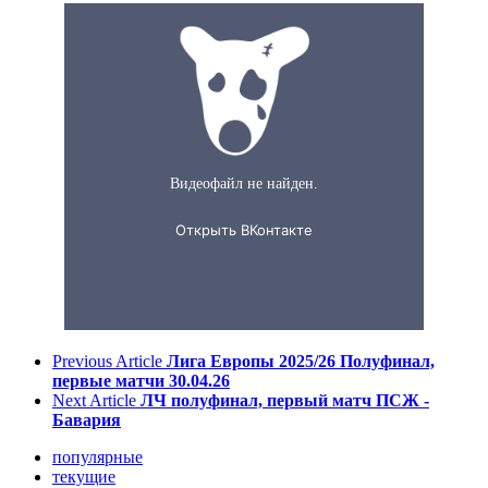
Previous Article
Лига Европы 2025/26 Полуфинал,
первые матчи 30.04.26
Next Article
ЛЧ полуфинал, первый матч ПСЖ -
Бавария
популярные
текущие