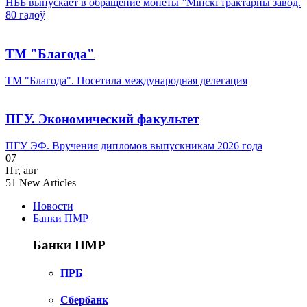
НББ выпускает в обращение монеты ”Мінскі трактарны завод.
80 гадоў
ТМ "Благода"
ТМ "Благода". Посетила международная делегация
ПГУ. Экономический факультет
ПГУ ЭФ. Вручения дипломов выпускникам 2026 года
07
Пт
,
авг
51
New Articles
Новости
Банки ПМР
Банки ПМР
ПРБ
Сбербанк