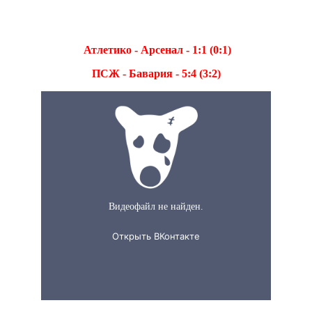
Атлетико - Арсенал - 1:1 (0:1)
ПСЖ - Бавария - 5:4 (3:2)