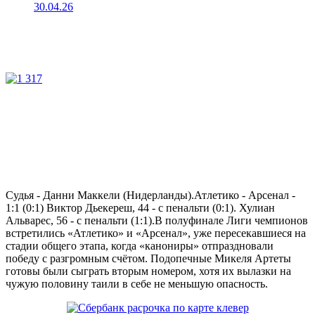
30.04.26
Судья - Данни Маккели (Нидерланды).Атлетико - Арсенал -
1:1 (0:1) Виктор Дьекереш, 44 - с пенальти (0:1). Хулиан
Альварес, 56 - с пенальти (1:1).В полуфинале Лиги чемпионов
встретились «Атлетико» и «Арсенал», уже пересекавшиеся на
стадии общего этапа, когда «канониры» отпраздновали
победу с разгромным счётом. Подопечные Микеля Артеты
готовы были сыграть вторым номером, хотя их вылазки на
чужую половину таили в себе не меньшую опасность.