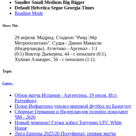
Smaller
Small
Medium
Big
Bigger
Default
Helvetica
Segoe
Georgia
Times
Reading Mode
Share This
29 апреля. Мадрид. Стадион "Рияд Эйр
Метрополитано". Судья - Данни Маккели
(Нидерланды). Атлетико - Арсенал - 1:1
(0:1) Виктор Дьекереш, 44 - с пенальти (0:1).
Хулиан Альварес, 56 - с пенальти (1:1).
Topic
Спорт
Обзор матча Испания - Аргентина. 19 июля. Ист-
Ратерфорд
Позор Инфантино унизил мировой футбол по Балогуну
Сборные Германии и Нидерландов позорно покидают
ЧМ - 2026
Новый чемпион! Гэтжи избил Топурию UFC White
House
Лига Европы 2025/26 Полуфинал, первые матчи