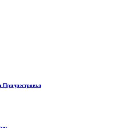
и Приднестровья
дня