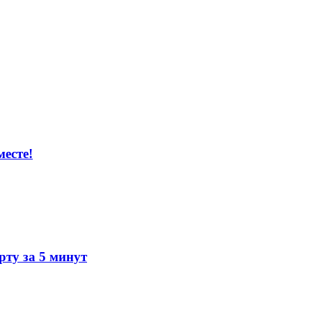
есте!
ту за 5 минут