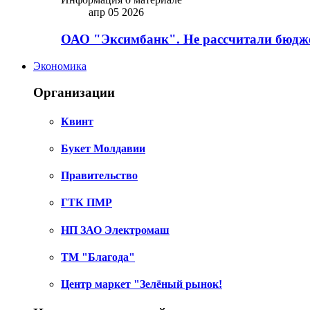
апр 05 2026
ОАО "Эксимбанк". Не рассчитали бюдже
Экономика
Организации
Квинт
Букет Молдавии
Правительство
ГТК ПМР
НП ЗАО Электромаш
ТМ "Благода"
Центр маркет "Зелёный рынок!