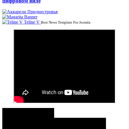
цифровом виде
Teline V
Best News Template For Joomla