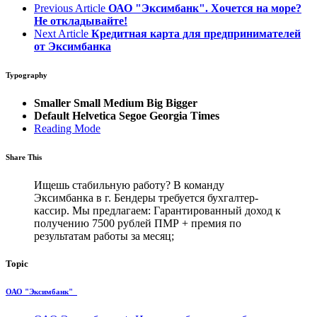
Previous Article
ОАО "Эксимбанк". Хочется на море?
Не откладывайте!
Next Article
Кредитная карта для предпринимателей
от Эксимбанка
Typography
Smaller
Small
Medium
Big
Bigger
Default
Helvetica
Segoe
Georgia
Times
Reading Mode
Share This
Ищешь стабильную работу? В команду
Эксимбанка в г. Бендеры требуется бухгалтер-
кассир. Мы предлагаем:
Гарантированный доход к
получению 7500 рублей ПМР + премия по
результатам работы за месяц;
Topic
ОАО "Эксимбанк"