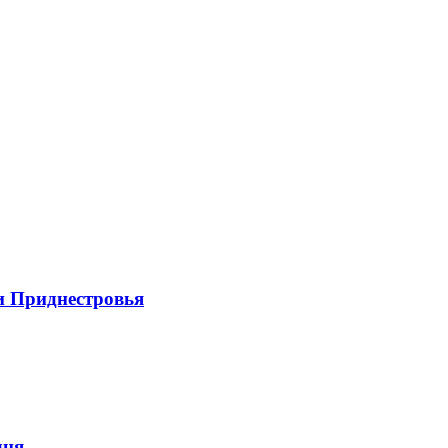
и Приднестровья
дня