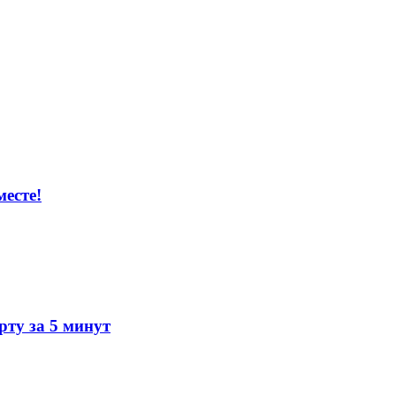
есте!
ту за 5 минут