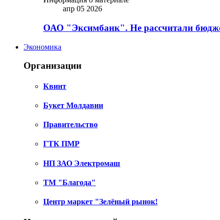
апр 05 2026
ОАО "Эксимбанк". Не рассчитали бюдже
Экономика
Организации
Квинт
Букет Молдавии
Правительство
ГТК ПМР
НП ЗАО Электромаш
ТМ "Благода"
Центр маркет "Зелёный рынок!