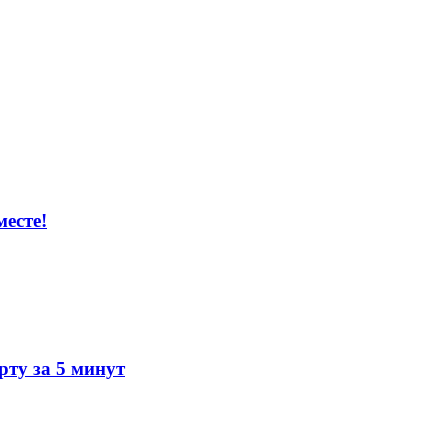
есте!
ту за 5 минут