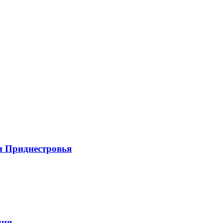
и Приднестровья
дня