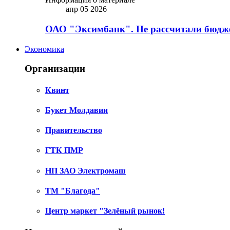
апр 05 2026
ОАО "Эксимбанк". Не рассчитали бюдже
Экономика
Организации
Квинт
Букет Молдавии
Правительство
ГТК ПМР
НП ЗАО Электромаш
ТМ "Благода"
Центр маркет "Зелёный рынок!