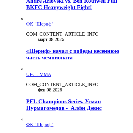
Andre Arlovski vs. Ben Rothwell Full
BKFC Heavyweight Fight!
ФК "Шериф"
COM_CONTENT_ARTICLE_INFO
март 08 2026
«Шериф» начал с победы весеннюю
часть чемпионата
UFC - MMA
COM_CONTENT_ARTICLE_INFO
фев 08 2026
PFL Champions Series. Усман
Нурмагомедов - Алфи Дэвис
ФК "Шериф"