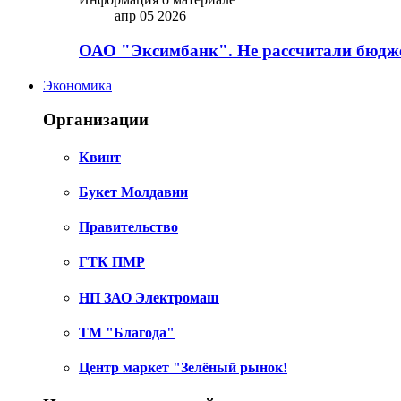
апр 05 2026
ОАО "Эксимбанк". Не рассчитали бюдже
Экономика
Организации
Квинт
Букет Молдавии
Правительство
ГТК ПМР
НП ЗАО Электромаш
ТМ "Благода"
Центр маркет "Зелёный рынок!