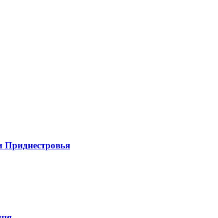
и Приднестровья
дня