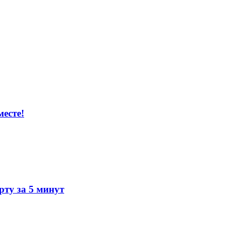
есте!
ту за 5 минут