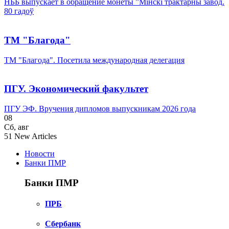
НББ выпускает в обращение монеты ”Мінскі трактарны завод.
80 гадоў
ТМ "Благода"
ТМ "Благода". Посетила международная делегация
ПГУ. Экономический факультет
ПГУ ЭФ. Вручения дипломов выпускникам 2026 года
08
Сб
,
авг
51
New Articles
Новости
Банки ПМР
Банки ПМР
ПРБ
Сбербанк