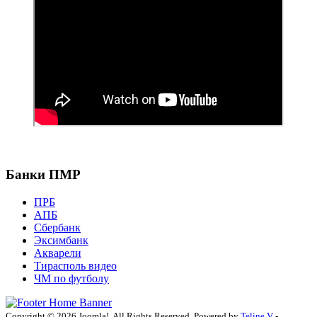
Банки ПМР
ПРБ
АПБ
Сбербанк
Эксимбанк
Акварели
Тирасполь видео
ЧМ по футболу
Copyright © 2026 Joomla!. All Rights Reserved. Powered by
Teline V
-