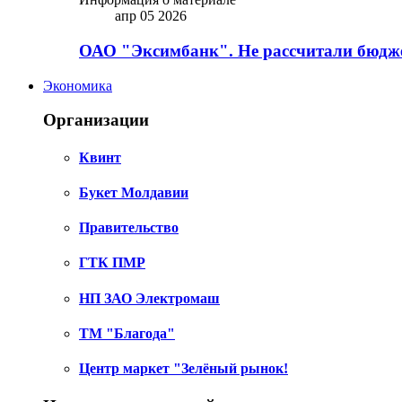
апр 05 2026
ОАО "Эксимбанк". Не рассчитали бюдже
Экономика
Организации
Квинт
Букет Молдавии
Правительство
ГТК ПМР
НП ЗАО Электромаш
ТМ "Благода"
Центр маркет "Зелёный рынок!