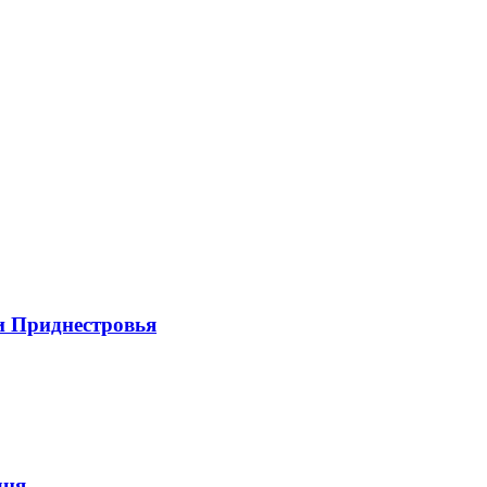
и Приднестровья
дня