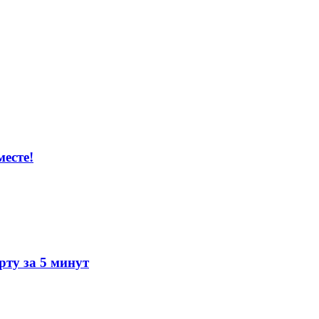
есте!
ту за 5 минут