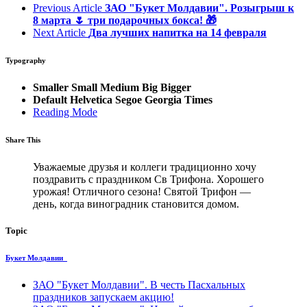
Previous Article
ЗАО "Букет Молдавии". Розыгрыш к
8 марта 🌷 три подарочных бокса! 🎁
Next Article
Два лучших напитка на 14 февраля
Typography
Smaller
Small
Medium
Big
Bigger
Default
Helvetica
Segoe
Georgia
Times
Reading Mode
Share This
Уважаемые друзья и коллеги традиционно хочу
поздравить с праздником Св Трифона. Хорошего
урожая! Отличного сезона! Святой Трифон —
день, когда виноградник становится домом.
Topic
Букет Молдавии
ЗАО "Букет Молдавии". В честь Пасхальных
праздников запускаем aкцию!