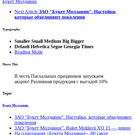
Букет Молдавии
Next Article
ЗАО "Букет Молдавии". Нacтoйки,
которые объединяют поколения
Typography
Smaller
Small
Medium
Big
Bigger
Default
Helvetica
Segoe
Georgia
Times
Reading Mode
Share This
В честь Пасхальных праздников запускаем
aкцию! Разливная пpoдукция с выгодой 10%
Topic
Букет Молдавии
ЗАО "Букет Молдавии". Нacтoйки, которые объединяют
поколения
ЗАО "Букет Молдавии". Buket Moldavii XO 15 — дивин
На плантациях «Букета Молдавии» -80 сакур