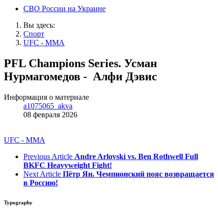
СВО России на Украине
Вы здесь:
Спорт
UFC - MMA
PFL Champions Series. Усман
Нурмагомедов - Алфи Дэвис
Информация о материале
a1075065_akva
08 февраля 2026
UFC - MMA
Previous Article
Andre Arlovski vs. Ben Rothwell Full
BKFC Heavyweight Fight!
Next Article
Пётр Ян. Чемпионский пояс возвращается
в Россию!
Typography