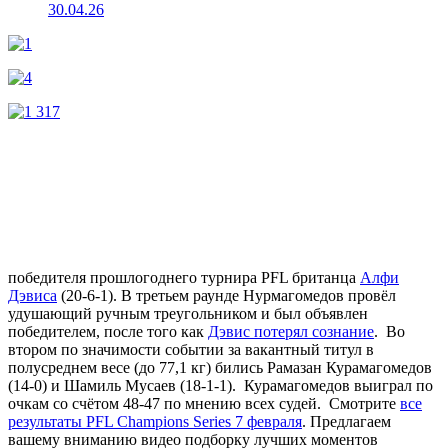
30.04.26
победителя прошлогоднего турнира PFL британца
Алфи
Дэвиса
(20-6-1). В третьем раунде Нурмагомедов провёл
удушающий ручным треугольником и был объявлен
победителем, после того как
Дэвис потерял сознание
. Во
втором по значимости событии за вакантный титул в
полусреднем весе (до 77,1 кг) бились Рамазан Курамагомедов
(14-0) и Шамиль Мусаев (18-1-1). Курамагомедов выиграл по
очкам со счётом 48-47 по мнению всех судей. Смотрите
все
результаты
PFL Champions Series 7 февраля
. Предлагаем
вашему вниманию видео подборку лучших моментов