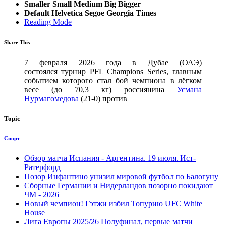
Smaller
Small
Medium
Big
Bigger
Default
Helvetica
Segoe
Georgia
Times
Reading Mode
Share This
7 февраля 2026 года в Дубае (ОАЭ)
состоялся турнир PFL Champions Series, главным
событием которого стал бой чемпиона в лёгком
весе (до 70,3 кг) россиянина
Усмана
Нурмагомедова
(21-0) против
Topic
Спорт
Обзор матча Испания - Аргентина. 19 июля. Ист-
Ратерфорд
Позор Инфантино унизил мировой футбол по Балогуну
Сборные Германии и Нидерландов позорно покидают
ЧМ - 2026
Новый чемпион! Гэтжи избил Топурию UFC White
House
Лига Европы 2025/26 Полуфинал, первые матчи