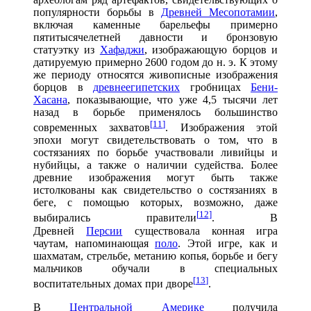
популярности борьбы в
Древней Месопотамии
,
включая каменные барельефы примерно
пятитысячелетней давности и бронзовую
статуэтку из
Хафаджи
, изображающую борцов и
датируемую примерно 2600 годом до н. э. К этому
же периоду относятся живописные изображения
борцов в
древнеегипетских
гробницах
Бени-
Хасана
, показывающие, что уже 4,5 тысячи лет
назад в борьбе применялось большинство
[
11
]
современных захватов
. Изображения этой
эпохи могут свидетельствовать о том, что в
состязаниях по борьбе участвовали ливийцы и
нубийцы, а также о наличии судейства. Более
древние изображения могут быть также
истолкованы как свидетельство о состязаниях в
беге, с помощью которых, возможно, даже
[
12
]
выбирались правители
. В
Древней
Персии
существовала конная игра
чаутам, напоминающая
поло
. Этой игре, как и
шахматам, стрельбе, метанию копья, борьбе и бегу
мальчиков обучали в специальных
[
13
]
воспитательных домах при дворе
.
В
Центральной Америке
получила