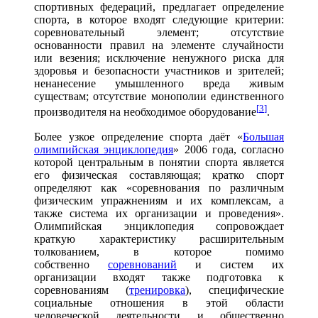
спортивных федераций, предлагает определение
спорта, в которое входят следующие критерии:
соревновательный элемент; отсутствие
основанности правил на элементе случайности
или везения; исключение ненужного риска для
здоровья и безопасности участников и зрителей;
ненанесение умышленного вреда живым
существам; отсутствие монополии единственного
[
3
]
производителя на необходимое оборудование
.
Более узкое определение спорта даёт «
Большая
олимпийская энциклопедия
» 2006 года, согласно
которой центральным в понятии спорта является
его физическая составляющая; кратко спорт
определяют как «соревнования по различным
физическим упражнениям и их комплексам, а
также система их организации и проведения».
Олимпийская энциклопедия сопровождает
краткую характеристику расширительным
толкованием, в которое помимо
собственно
соревнований
и систем их
организации входят также подготовка к
соревнованиям (
тренировка
), специфические
социальные отношения в этой области
человеческой деятельности и общественно