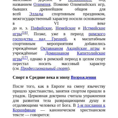
названием
Олимпия
. Помимо Олимпийских игр,
бывших древнейшим общим для
всей
Эллады
спортивным праздником,
межгосударственный характер носили основанные
в VI веке
до н. э.
Пифийские
,
Немейские
и
Истмийские
[
16
]
игры
. Позже, уже в период
римского
господства над Грецией
, к масштабным
спортивным мероприятиям добавились
учреждённые
Октавианом
Акцийские игры
и
учреждённые
Домицианом
Капитолийские
[
17
]
игры
, однако в римский период в целом спорт
перестал носить массовый характер
(
см.
Профессиональный спорт
).
Спорт в Средние века и эпоху
Возрождения
После того, как в Европе на смену язычеству
пришло христианство, занятия спортом пришли в
упадок. Церковная доктрина считала упражнения
для развития тела развращающими душу и
отдаляющими человека от Бога. В
1-м послании к
Коринфянам
— каноническом христианском
тексте — говорится: