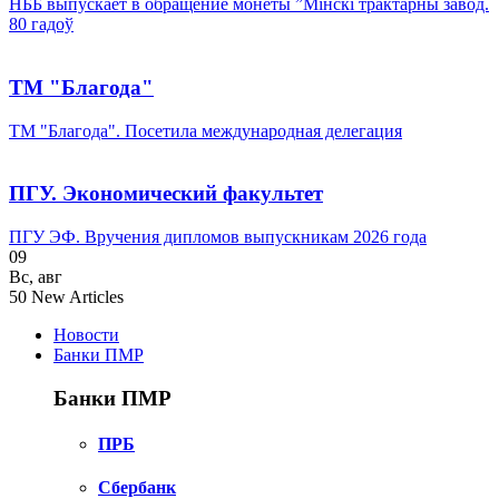
НББ выпускает в обращение монеты ”Мінскі трактарны завод.
80 гадоў
ТМ "Благода"
ТМ "Благода". Посетила международная делегация
ПГУ. Экономический факультет
ПГУ ЭФ. Вручения дипломов выпускникам 2026 года
09
Вс
,
авг
50
New Articles
Новости
Банки ПМР
Банки ПМР
ПРБ
Сбербанк