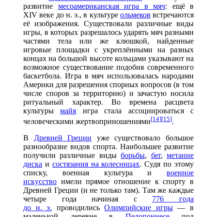
развитие
месоамериканская игра в мяч
: ещё в
XIV веке до н. э., в культуре
ольмеков
встречаются
её изображения. Существовали различные виды
игры, в которых разрешалось ударять мяч разными
частями тела или же клюшкой, найденные
игровые площадки с укреплёнными на разных
концах на большой высоте кольцами указывают на
возможное существование подобия современного
баскетбола. Игра в мяч использовалась народами
Америки для разрешения спорных вопросов (в том
числе споров за территорию) и зачастую носила
ритуальный характер. Во времена расцвета
культуры
майя
игра стала ассоциироваться с
[
14
]
[
15
]
человеческими жертвоприношениями
.
В
Древней Греции
уже существовало большое
разнообразие видов спорта. Наибольшее развитие
получили различные виды
борьбы
,
бег
,
метание
диска
и
состязания на колесницах
. Судя по этому
списку, военная культура и
военное
искусство
имели прямое отношение к спорту в
Древней Греции (и не только там). Там же каждые
четыре года начиная с
776 года
до н. э.
проводились
Олимпийские игры
— в
маленькой деревне в
Пелопоннесе
под