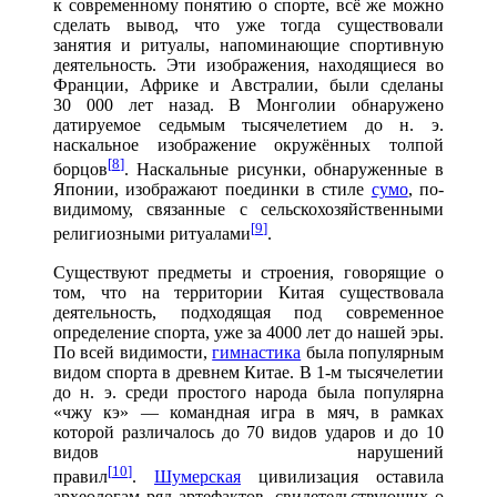
к современному понятию о спорте, всё же можно
сделать вывод, что уже тогда существовали
занятия и ритуалы, напоминающие спортивную
деятельность. Эти изображения, находящиеся во
Франции, Африке и Австралии, были сделаны
30 000 лет назад. В Монголии обнаружено
датируемое седьмым тысячелетием до н. э.
наскальное изображение окружённых толпой
[
8
]
борцов
. Наскальные рисунки, обнаруженные в
Японии, изображают поединки в стиле
сумо
, по-
видимому, связанные с сельскохозяйственными
[
9
]
религиозными ритуалами
.
Существуют предметы и строения, говорящие о
том, что на территории Китая существовала
деятельность, подходящая под современное
определение спорта, уже за 4000 лет до нашей эры.
По всей видимости,
гимнастика
была популярным
видом спорта в древнем Китае. В 1-м тысячелетии
до н. э. среди простого народа была популярна
«чжу кэ» — командная игра в мяч, в рамках
которой различалось до 70 видов ударов и до 10
видов нарушений
[
10
]
правил
.
Шумерская
цивилизация оставила
археологам ряд артефактов, свидетельствующих о