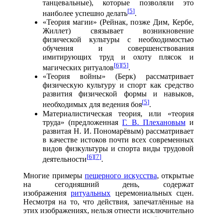
танцевальные), которые позволяли это
[
5
]
наиболее успешно делать
.
«Теория магии» (Рейнак, позже Дим, Кербе,
Жиллет) связывает возникновение
физической культуры с необходимостью
обучения и совершенствования
имитирующих труд и охоту плясок и
[
6
]
[
5
]
магических ритуалов
.
«Теория войны» (Берк) рассматривает
физическую культуру и спорт как средство
развития физической формы и навыков,
[
5
]
необходимых для ведения боя
.
Материалистическая теория, или «теория
труда» (предложенная
Г. В. Плехановым
и
развитая Н. И. Пономарёвым) рассматривает
в качестве истоков почти всех современных
видов физкультуры и спорта виды трудовой
[
6
]
[
7
]
деятельности
.
Многие примеры
пещерного искусства
, открытые
на сегодняшний день, содержат
изображения
ритуальных
церемониальных сцен.
Несмотря на то, что действия, запечатлённые на
этих изображениях, нельзя отнести исключительно