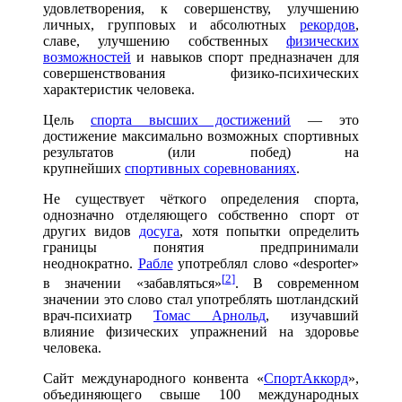
удовлетворения, к совершенству, улучшению
личных, групповых и абсолютных
рекордов
,
славе, улучшению собственных
физических
возможностей
и навыков спорт предназначен для
совершенствования физико-психических
характеристик человека.
Цель
спорта высших достижений
— это
достижение максимально возможных спортивных
результатов (или побед) на
крупнейших
спортивных соревнованиях
.
Не существует чёткого определения спорта,
однозначно отделяющего собственно спорт от
других видов
досуга
, хотя попытки определить
границы понятия предпринимали
неоднократно.
Рабле
употреблял слово «desporter»
[
2
]
в значении «забавляться»
. В современном
значении это слово стал употреблять шотландский
врач-психиатр
Томас Арнольд
, изучавший
влияние физических упражнений на здоровье
человека.
Сайт международного конвента «
СпортАккорд
»,
объединяющего свыше 100 международных