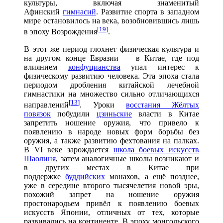
культуры, включая знаменитый
Афинский
гимнасий
. Развитие спорта в западном
мире остановилось на века, возобновившись лишь
[
19
]
в эпоху Возрождения
.
В этот же период глохнет физическая культура и
на другом конце Евразии — в Китае, где под
влиянием
конфуцианства
упал интерес к
физическому развитию человека. Эта эпоха стала
периодом дробления китайской лечебной
гимнастики на множество сильно отличающихся
[
13
]
направлений
. Уроки
восстания Жёлтых
повязок
побудили
цзиньские
власти в Китае
запретить ношение оружия, что привело к
появлению в народе новых форм борьбы без
оружия, а также развитию фехтования на палках.
В VI веке зарождается
школа боевых искусств
Шаолиня
, затем аналогичные школы возникают и
в других местах в Китае при
поддержке
буддийских
монахов, а ещё позднее,
уже в середине второго тысячелетия новой эры,
похожий запрет на ношение оружия
простонародьем привёл к появлению боевых
искусств Японии, отличных от тех, которые
развивались на континенте. В эпоху монгольского