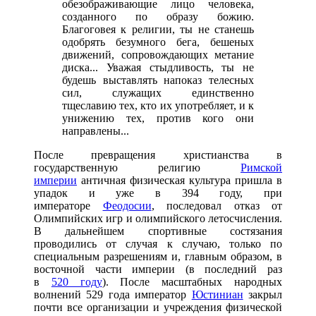
обезображивающие лицо человека,
созданного по образу божию.
Благоговея к религии, ты не станешь
одобрять безумного бега, бешеных
движений, сопровождающих метание
диска... Уважая стыдливость, ты не
будешь выставлять напоказ телесных
сил, служащих единственно
тщеславию тех, кто их употребляет, и к
унижению тех, против кого они
направлены...
После превращения христианства в
государственную религию
Римской
империи
античная физическая культура пришла в
упадок и уже в 394 году, при
императоре
Феодосии
, последовал отказ от
Олимпийских игр и олимпийского летосчисления.
В дальнейшем спортивные состязания
проводились от случая к случаю, только по
специальным разрешениям и, главным образом, в
восточной части империи (в последний раз
в
520 году
). После масштабных народных
волнений 529 года император
Юстиниан
закрыл
почти все организации и учреждения физической