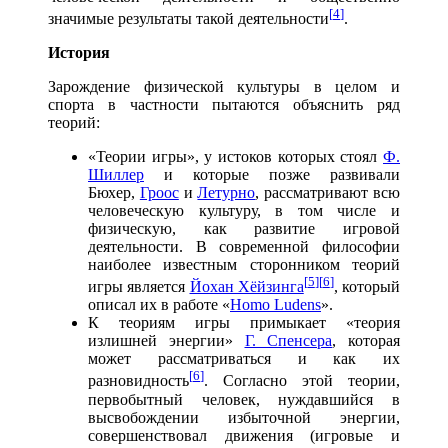
[
4
]
значимые результаты такой деятельности
.
История
Зарождение физической культуры в целом и
спорта в частности пытаются объяснить ряд
теорий:
«Теории игры», у истоков которых стоял
Ф.
Шиллер
и которые позже развивали
Бюхер,
Гроос
и
Летурно
, рассматривают всю
человеческую культуру, в том числе и
физическую, как развитие игровой
деятельности. В современной философии
наиболее известным сторонником теорий
[
5
]
[
6
]
игры является
Йохан Хёйзинга
, который
описал их в работе «
Homo Ludens
».
К теориям игры примыкает «теория
излишней энергии»
Г. Спенсера
, которая
может рассматриваться и как их
[
6
]
разновидность
. Согласно этой теории,
первобытный человек, нуждавшийся в
высвобождении избыточной энергии,
совершенствовал движения (игровые и