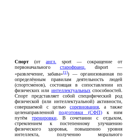
Спорт
(от
англ.
sport
— сокращение от
первоначального
старофранц.
disport
—
[
1
]
«развлечение, забава»
) — организованная по
определённым правилам деятельность людей
(спортсме́нов), состоящая в сопоставлении их
физических или
интеллектуальных
способностей.
Спорт представляет собой специфический род
физической (или интеллектуальной) активности,
совершаемой с целью
соревнования
, а также
целенаправленной
подготовки (СФП)
к ним
путём
тренировки
. В сочетании с отдыхом,
стремлением к постепенному улучшению
физического здоровья, повышению уровня
интеллекта, получению морального