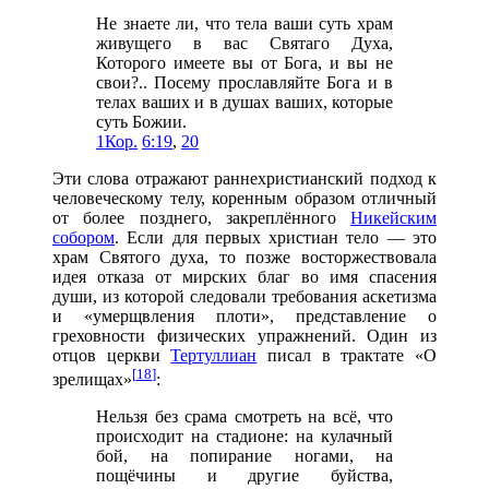
Не знаете ли, что тела ваши суть храм
живущего в вас Святаго Духа,
Которого имеете вы от Бога, и вы не
свои?.. Посему прославляйте Бога и в
телах ваших и в душах ваших, которые
суть Божии.
1Кор.
6:19
,
20
Эти слова отражают раннехристианский подход к
человеческому телу, коренным образом отличный
от более позднего, закреплённого
Никейским
собором
. Если для первых христиан тело — это
храм Святого духа, то позже восторжествовала
идея отказа от мирских благ во имя спасения
души, из которой следовали требования аскетизма
и «умерщвления плоти», представление о
греховности физических упражнений. Один из
отцов церкви
Тертуллиан
писал в трактате «О
[
18
]
зрелищах»
:
Нельзя без срама смотреть на всё, что
происходит на стадионе: на кулачный
бой, на попирание ногами, на
пощёчины и другие буйства,