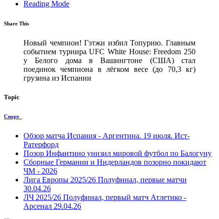
Reading Mode
Share This
Новый чемпион! Гэтжи избил Топурию. Главным
событием турнира UFC White House: Freedom 250
у Белого дома в Вашингтоне (США) стал
поединок чемпиона в лёгком весе (до 70,3 кг)
грузина из Испании
Topic
Спорт
Обзор матча Испания - Аргентина. 19 июля. Ист-
Ратерфорд
Позор Инфантино унизил мировой футбол по Балогуну
Сборные Германии и Нидерландов позорно покидают
ЧМ - 2026
Лига Европы 2025/26 Полуфинал, первые матчи
30.04.26
ЛЧ 2025/26 Полуфинал, первый матч Атлетико -
Арсенал 29.04.26