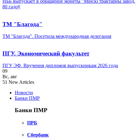
НББ выпускает в обращение монеты ”Мінскі трактарны завод.
80 гадоў
ТМ "Благода"
ТМ "Благода". Посетила международная делегация
ПГУ. Экономический факультет
ПГУ ЭФ. Вручения дипломов выпускникам 2026 года
09
Вс
,
авг
51
New Articles
Новости
Банки ПМР
Банки ПМР
ПРБ
Сбербанк