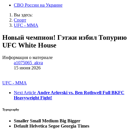
СВО России на Украине
Вы здесь:
Спорт
UFC - MMA
Новый чемпион! Гэтжи избил Топурию
UFC White House
Информация о материале
a1075065_akva
15 июня 2026
UFC - MMA
Next Article
Andre Arlovski vs. Ben Rothwell Full BKFC
Heavyweight Fight!
Typography
Smaller
Small
Medium
Big
Bigger
Default
Helvetica
Segoe
Georgia
Times