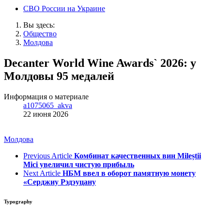
СВО России на Украине
Вы здесь:
Общество
Молдова
Decanter World Wine Awards` 2026: у
Молдовы 95 медалей
Информация о материале
a1075065_akva
22 июня 2026
Молдова
Previous Article
Комбинат качественных вин Mileștii
Mici увеличил чистую прибыль
Next Article
НБМ ввел в оборот памятную монету
«Серджиу Рэдэуцану
Typography