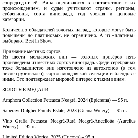
сопредседателей. Вина оцениваются в соответствии с их
происхождением, и судьи учитывают страны, регионы,
субрегионы, сорта винограда, год урожая и ценовые
категории.
Количество обладателей золотых наград, которые могут быть
повышены до платиновых, не ограничено. А из «платины»
выбирают Best in Show.
Признание местных сортов
Из шести молдавских вин — золотых призёров пять
произведены из местных сортов винограда. Среди серебряных
тоже большинство вин изготовлено из автохтонов (в том
числе грузинского), сортов молдавской селекции и блендов с
ними. Это подтверждает мировой интерес к таким винам.
ЗОЛОТЫЕ МЕДАЛИ
Amphora Collection Feteasca Neagră, 2024 (Epicrama) — 95 п.
Saperavi Dulgher Family Estate, 2023 (Gitana Winery) — 95 п.
Vino Grafia Feteasca Neagră-Rară Neagră-Ancellotta (Aurelius
Winery) — 95 п.
Limited Edition Viorica, 2025 (Cricova) – 95 п.