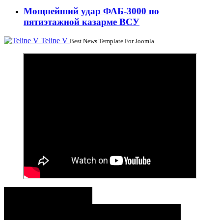
Мощнейший удар ФАБ-3000 по
пятиэтажной казарме ВСУ
Teline V
Best News Template For Joomla