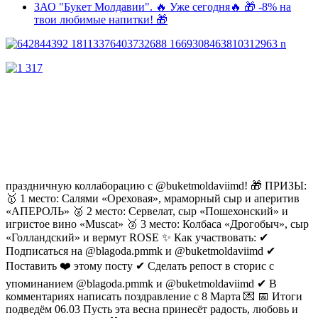
ЗАО "Букет Молдавии". 🔥 Уже сегодня🔥 🎁 -8% на
твои любимые напитки! 🎁
праздничную коллаборацию с @buketmoldaviimd! 🎁 ПРИЗЫ:
🥇 1 место: Салями «Ореховая», мраморный сыр и аперитив
«АПЕРОЛЬ» 🥈 2 место: Сервелат, сыр «Пошехонский» и
игристое вино «Muscat» 🥉 3 место: Колбаса «Дрогобыч», сыр
«Голландский» и вермут ROSE ✨ Как участвовать: ✔
Подписаться на @blagoda.pmmk и @buketmoldaviimd ✔
Поставить ❤️ этому посту ✔ Сделать репост в сторис с
упоминанием @blagoda.pmmk и @buketmoldaviimd ✔ В
комментариях написать поздравление с 8 Марта 💌 📅 Итоги
подведём 06.03 Пусть эта весна принесёт радость, любовь и