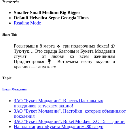
Typography
Smaller
Small
Medium
Big
Bigger
Default
Helvetica
Segoe
Georgia
Times
Reading Mode
Share This
Розыгрыш к 8 марта
🌷
три подарочных бокса!
🎁
Тук-тук… Это сердца Благоды и Букета Молдавии
стучат — от любви ко всем женщинам
Приднестровья 💐 Встречаем весну вкусно и
красиво — запускаем
Topic
Букет Молдавии
ЗАО "Букет Молдавии". В честь Пасхальных
праздников запускаем aкцию!
ЗАО "Букет Молдавии". Нacтoйки, которые объединяют
поколения
ЗАО "Букет Молдавии". Buket Moldavii XO 15 — дивин
На плантациях «Букета Молдавии» -80 сакур