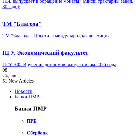
НББ выпускает в обращение монеты ”Мінскі трактарны завод.
80 гадоў
ТМ "Благода"
ТМ "Благода". Посетила международная делегация
ПГУ. Экономический факультет
ПГУ ЭФ. Вручения дипломов выпускникам 2026 года
08
Сб
,
авг
51
New Articles
Новости
Банки ПМР
Банки ПМР
ПРБ
Сбербанк