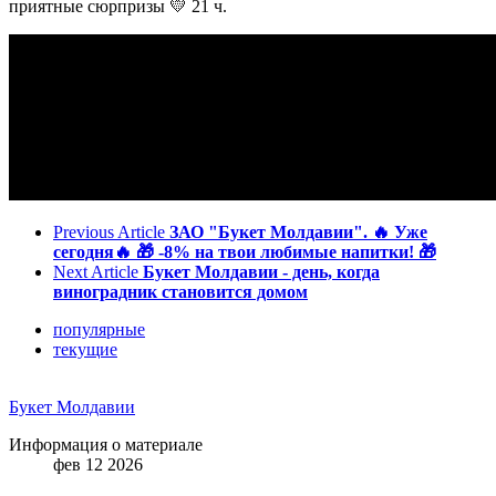
приятные сюрпризы 💛 21 ч.
Previous Article
ЗАО "Букет Молдавии". 🔥 Уже
сегодня🔥 🎁 -8% на твои любимые напитки! 🎁
Next Article
Букет Молдавии - день, когда
виноградник становится домом
популярные
текущие
Букет Молдавии
Информация о материале
фев 12 2026