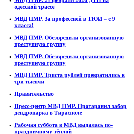
МВД ПМР. 21 февраля 2026 ДТП на
одесской трассе
МВД ПМР. За профессией в ТЮИ – с 9
класса!
МВД ПМР. Обезвредили организованную
преступную группу
МВД ПМР. Обезвредили организованную
преступную группу
МВД ПМР. Триста рублей превратились в
три тысячи
Правительство
Пресс-центр МВД ПМР. Протаранил забор
дендропарка в Тирасполе
Рабочая суббота в МВД выдалась по-
праздничному тёплой