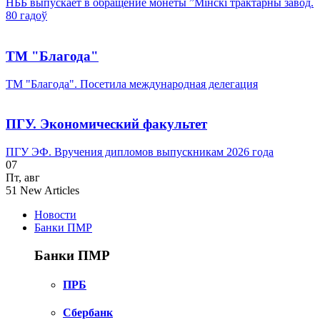
НББ выпускает в обращение монеты ”Мінскі трактарны завод.
80 гадоў
ТМ "Благода"
ТМ "Благода". Посетила международная делегация
ПГУ. Экономический факультет
ПГУ ЭФ. Вручения дипломов выпускникам 2026 года
07
Пт
,
авг
51
New Articles
Новости
Банки ПМР
Банки ПМР
ПРБ
Сбербанк