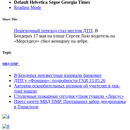
Default
Helvetica
Segoe
Georgia
Times
Reading Mode
Share This
Пешеходный переход стал местом ДТП
. В
Бендерах 17 мая на улице Сергея Лазо водитель на
«Мерседесе» сбил женщину на зебре.
Topic
МВД ПМР
В Бендерах неизвестные взорвали банкомат
ДТП у «Фоишор»: подробности ГАИ 13.05.26
Авторов оскорбительных роликов об учителях в тик-
токе нашли
Столичные пожарные сегодня утром тушили «Лексус»
Пресс-центр МВД ПМР. Протаранил забор дендропарка
в Тирасполе