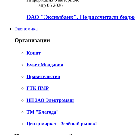
апр 05 2026
ОАО "Эксимбанк". Не рассчитали бюдже
Экономика
Организации
Квинт
Букет Молдавии
Правительство
ГТК ПМР
НП ЗАО Электромаш
ТМ "Благода"
Центр маркет "Зелёный рынок!