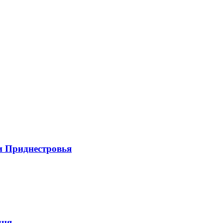
и Приднестровья
дня