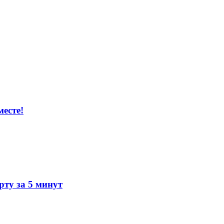
есте!
ту за 5 минут