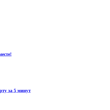
есте!
ту за 5 минут