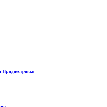
и Приднестровья
дня