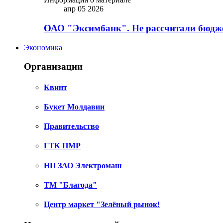
апр 05 2026
ОАО "Эксимбанк". Не рассчитали бюдже
Экономика
Организации
Квинт
Букет Молдавии
Правительство
ГТК ПМР
НП ЗАО Электромаш
ТМ "Благода"
Центр маркет "Зелёный рынок!