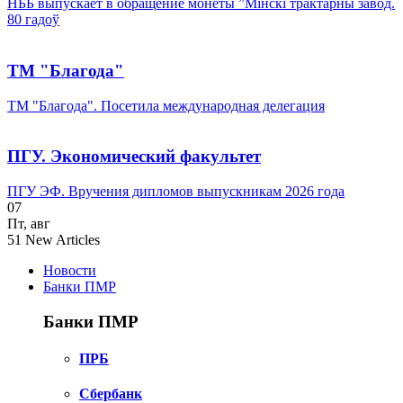
НББ выпускает в обращение монеты ”Мінскі трактарны завод.
80 гадоў
ТМ "Благода"
ТМ "Благода". Посетила международная делегация
ПГУ. Экономический факультет
ПГУ ЭФ. Вручения дипломов выпускникам 2026 года
07
Пт
,
авг
51
New Articles
Новости
Банки ПМР
Банки ПМР
ПРБ
Сбербанк