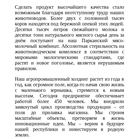
Сделать продукт высочайшего качества стало
возможным благодаря неотступному труду наших
животноводов. Более двух с половиной тысяч
коров находятся под бережной опекой этих людей.
Десятки тысяч литров свежайшего молока и
десятки тонн натурального мясного сырья день за
днём поступают на наш Парканский мясо-
молочный комбинат. Абсолютная стерильность на
животноводческом комплексе в соответствии с
мировыми экологическими стандартами, где
растят и новое поголовье, является нерушимым
правилом.
Наш агропромышленный холдинг растет из года в
год, как огромное поле, когда-то начав свою жизнь
с маленького зернышка, стремится к новым
высотам. Сегодня предприятие обеспечивает
работой более 450 человек. Мы внедрили
замкнутый цикл производства продукции – от
поля до прилавка магазина. Мы строим
масштабные объекты, претворяем в жизнь
инновационные идеи. Мы – верим в будущее
нашей республики и инвестируем в родную
землю.