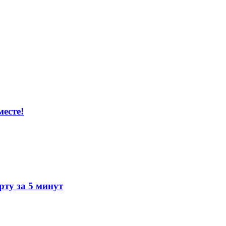
есте!
ту за 5 минут