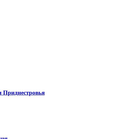
и Приднестровья
дня