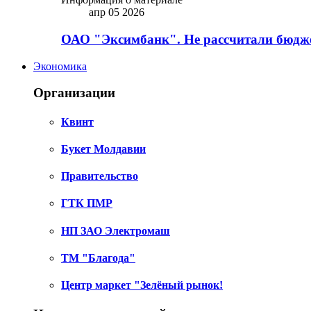
апр 05 2026
ОАО "Эксимбанк". Не рассчитали бюдже
Экономика
Организации
Квинт
Букет Молдавии
Правительство
ГТК ПМР
НП ЗАО Электромаш
ТМ "Благода"
Центр маркет "Зелёный рынок!