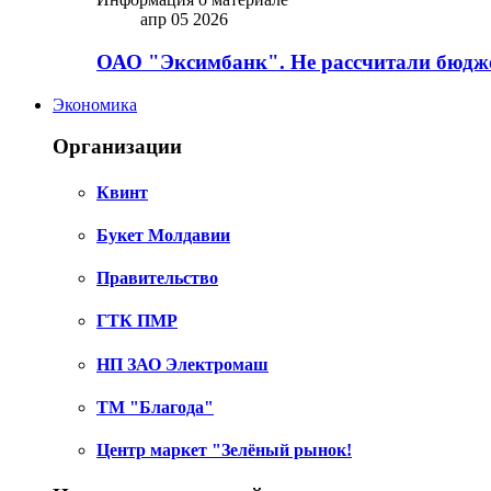
апр 05 2026
ОАО "Эксимбанк". Не рассчитали бюдже
Экономика
Организации
Квинт
Букет Молдавии
Правительство
ГТК ПМР
НП ЗАО Электромаш
ТМ "Благода"
Центр маркет "Зелёный рынок!