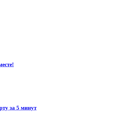
есте!
ту за 5 минут