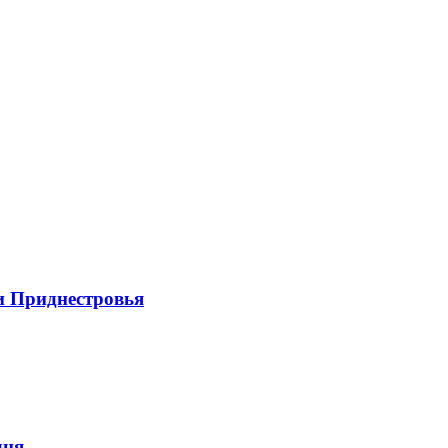
и Приднестровья
дня