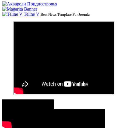
Teline V
Best News Template For Joomla