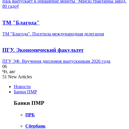
НББ выпускает в обращение монеты ”Мінскі трактарны завод.
80 гадоў
ТМ "Благода"
ТМ "Благода". Посетила международная делегация
ПГУ. Экономический факультет
ПГУ ЭФ. Вручения дипломов выпускникам 2026 года
06
Чт
,
авг
51
New Articles
Новости
Банки ПМР
Банки ПМР
ПРБ
Сбербанк