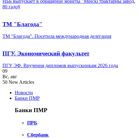
НББ выпускает в обращение монеты ”Мінскі трактарны завод.
80 гадоў
ТМ "Благода"
ТМ "Благода". Посетила международная делегация
ПГУ. Экономический факультет
ПГУ ЭФ. Вручения дипломов выпускникам 2026 года
09
Вс
,
авг
50
New Articles
Новости
Банки ПМР
Банки ПМР
ПРБ
Сбербанк