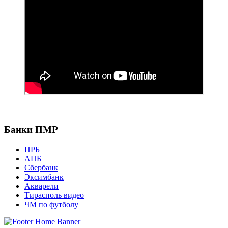
Банки ПМР
ПРБ
АПБ
Сбербанк
Эксимбанк
Акварели
Тирасполь видео
ЧМ по футболу