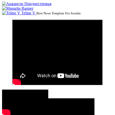
Teline V
Best News Template For Joomla