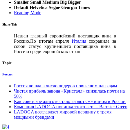
Smaller
Small
Medium
Big
Bigger
Default
Helvetica
Segoe
Georgia
Times
Reading Mode
Share This
Назван главный европейский поставщик вина в
Россию.По итогам апреля
Италия
сохранила за
собой статус крупнейшего поставщика вина в
Россию среди европейских стран.
Topic
Россия
Россия вошла в число лидеров повысшим наградам
Чистая прибыль завода «Кристалл» снизилась почти на
50%
Как советское алиготе стало «золотым» вином в России
Компания LADOGA новинка этого лета – Barrister Green
LADOGA возглавляет мировой вершину с тремя
мощными брендами