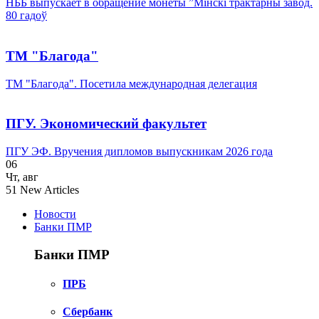
НББ выпускает в обращение монеты ”Мінскі трактарны завод.
80 гадоў
ТМ "Благода"
ТМ "Благода". Посетила международная делегация
ПГУ. Экономический факультет
ПГУ ЭФ. Вручения дипломов выпускникам 2026 года
06
Чт
,
авг
51
New Articles
Новости
Банки ПМР
Банки ПМР
ПРБ
Сбербанк